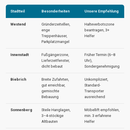
Stadtteil
Besonderheiten
Unsere Empfehlung
Westend
Gründerzeitvillen,
Halteverbotszone
enge
beantragen, 3+
Treppenhäuser,
Helfer
Parkplatzmangel
Innenstadt
Fußgängerzone,
Früher Termin (6–8
Lieferzeitfenster,
Uhr),
dicht bebaut
Sondergenehmigung
Biebrich
Breite Zufahrten,
Unkompliziert,
gut erreichbar,
Standard-
gemischte
Transporter
Bebauung
ausreichend
Sonnenberg
Steile Hanglagen,
Möbellift empfohlen,
3–4-stöckige
min. 3 erfahrene
Altbauten
Helfer